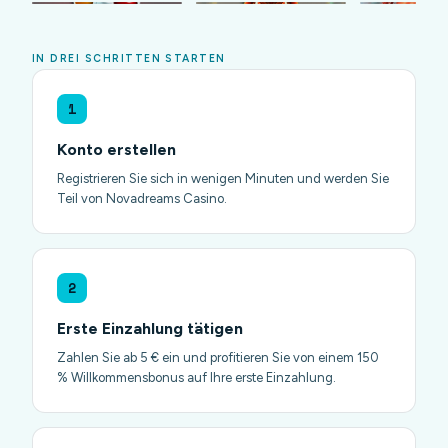
LIVE
LIVE
LIVE
IN DREI SCHRITTEN STARTEN
1
Konto erstellen
Registrieren Sie sich in wenigen Minuten und werden Sie
Teil von Novadreams Casino.
2
Erste Einzahlung tätigen
Zahlen Sie ab 5 € ein und profitieren Sie von einem 150
% Willkommensbonus auf Ihre erste Einzahlung.