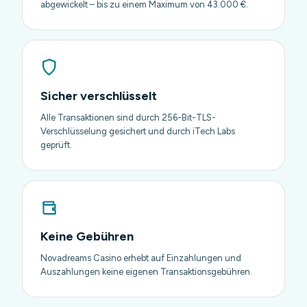
abgewickelt – bis zu einem Maximum von 43.000 €.
Sicher verschlüsselt
Alle Transaktionen sind durch 256-Bit-TLS-
Verschlüsselung gesichert und durch iTech Labs
geprüft.
Keine Gebühren
Novadreams Casino erhebt auf Einzahlungen und
Auszahlungen keine eigenen Transaktionsgebühren.