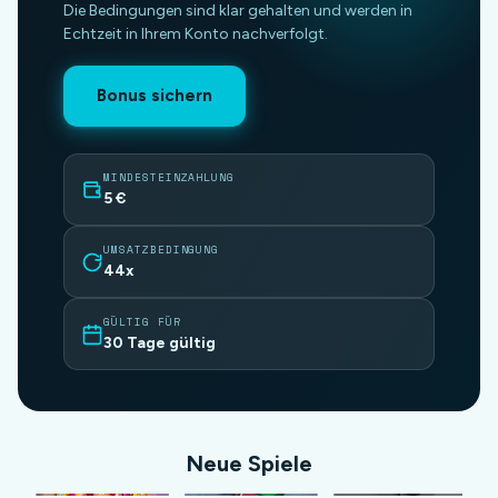
Die Bedingungen sind klar gehalten und werden in
Echtzeit in Ihrem Konto nachverfolgt.
Bonus sichern
MINDESTEINZAHLUNG
5 €
UMSATZBEDINGUNG
44x
GÜLTIG FÜR
30 Tage gültig
Neue Spiele
Vegas Nights
Vintage
Retro Reels